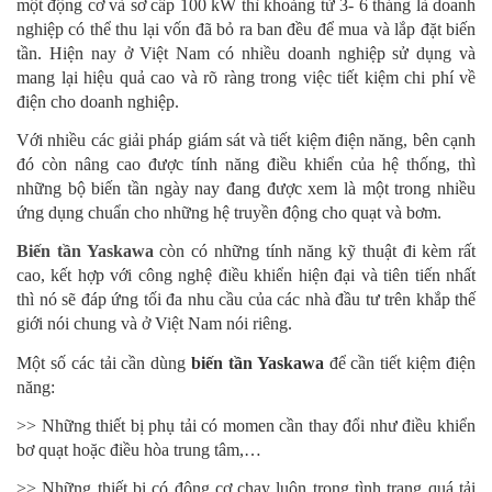
một động cơ và sơ cấp 100 kW thì khoảng từ 3- 6 tháng là doanh
nghiệp có thể thu lại vốn đã bỏ ra ban đều để mua và lắp đặt biến
tần. Hiện nay ở Việt Nam có nhiều doanh nghiệp sử dụng và
mang lại hiệu quả cao và rõ ràng trong việc tiết kiệm chi phí về
điện cho doanh nghiệp.
Với nhiều các giải pháp giám sát và tiết kiệm điện năng, bên cạnh
đó còn nâng cao được tính năng điều khiển của hệ thống, thì
những bộ biến tần ngày nay đang được xem là một trong nhiều
ứng dụng chuẩn cho những hệ truyền động cho quạt và bơm.
Biến tần Yaskawa
còn có những tính năng kỹ thuật đi kèm rất
cao, kết hợp với công nghệ điều khiển hiện đại và tiên tiến nhất
thì nó sẽ đáp ứng tối đa nhu cầu của các nhà đầu tư trên khắp thế
giới nói chung và ở Việt Nam nói riêng.
Một số các tải cần dùng
biến tần Yaskawa
để cần tiết kiệm điện
năng:
>> Những thiết bị phụ tải có momen cần thay đổi như điều khiển
bơ quạt hoặc điều hòa trung tâm,…
>> Những thiết bị có động cơ chạy luôn trong tình trạng quá tải