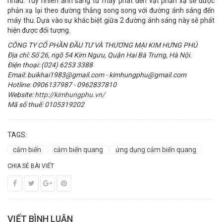
nhau. Tuy nhiên ánh sáng từ máy phát đến vật phản xạ sẽ được
phản xạ lại theo đường thẳng song song với đường ánh sáng đến
máy thu. Dựa vào sự khác biệt giữa 2 đường ánh sáng này sẽ phát
hiện được đối tượng.
CÔNG TY CỔ PHẦN ĐẦU TƯ VÀ THƯƠNG MẠI KIM HƯNG PHÚ
Địa chỉ: Số 26, ngõ 54 Kim Ngưu, Quận Hai Bà Trưng, Hà Nội.
Điện thoại: (024) 6253 3388
Email: buikhai1983@gmail.com - kimhungphu@gmail.com
Hotline: 0906137987 - 0962837810
Website:
http://kimhungphu.vn/
Mã số thuế: 0105319202
TAGS:
cảm biến
cảm biến quang
ứng dụng cảm biến quang
CHIA SẺ BÀI VIẾT
VIẾT BÌNH LUẬN