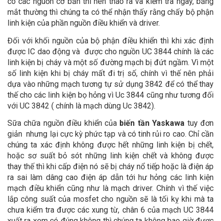
có các nguồn cơ bản thì nên tháo ra và kiểm tra ngay, bằng
mắt thường thì chúng ta có thể nhận thấy rằng chấy bộ phận
linh kiện của phần nguồn điều khiển và driver.
Đối với khối nguồn của bộ phận điều khiển thì khi xác định
được IC dao động và được cho nguồn UC 3844 chính là các
linh kiện bị cháy và một số đường mạch bị đứt ngầm. Vì một
số linh kiện khi bị cháy mất đi trị số, chính vì thế nên phải
dựa vào những mạch tương tự sử dụng 3842 để có thể thay
thế cho các linh kiện bọ hỏng vì Uc 3844 cũng như tương đối
với UC 3842 ( chính là mạch dùng Uc 3842).
Sữa chữa nguồn điều khiển của
biến tần Yaskawa
tuy đơn
giản nhưng lại cực kỳ phức tạp và có tinh rủi ro cao. Chỉ cần
chúng ta xác định không được hết những linh kiện bị chết,
hoặc sơ suất bỏ sót những linh kiện chết và không được
thay thế thì khi cấp điện nó sẽ bị cháy nổ tiếp hoặc là điện áp
ra sai làm dâng cao điện áp dẫn tới hư hỏng các linh kiện
mạch điều khiển cũng như là mạch driver. Chính vì thế việc
lắp công suất của mosfet cho nguồn sẽ là tối kỵ khi mà ta
chưa kiểm tra được các xung từ, chân 6 của mạch UC 3844
xuất ra xem có đúng không thì chúng ta không bao giờ được