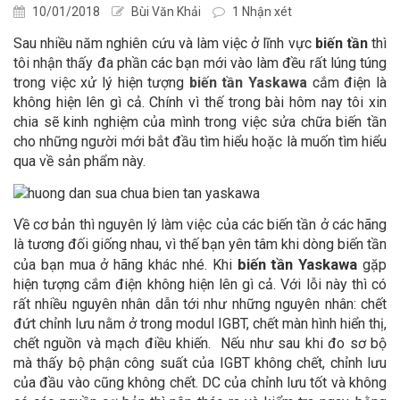
10/01/2018
Bùi Văn Khải
1 Nhận xét
Sau nhiều năm nghiên cứu và làm việc ở lĩnh vực
biến tần
thì
tôi nhận thấy đa phần các bạn mới vào làm đều rất lúng túng
trong việc xử lý hiện tượng
biến tần Yaskawa
cắm điện là
không hiện lên gì cả. Chính vì thế trong bài hôm nay tôi xin
chia sẽ kinh nghiệm của mình trong việc sửa chữa biến tần
cho những người mới bắt đầu tìm hiểu hoặc là muốn tìm hiểu
qua về sản phẩm này.
Về cơ bản thì nguyên lý làm việc của các biến tần ở các hãng
là tương đối giống nhau, vì thế bạn yên tâm khi dòng biến tần
của bạn mua ở hãng khác nhé. Khi
biến tần Yaskawa
gặp
hiện tượng cắm điện không hiện lên gì cả. Với lỗi này thì có
rất nhiều nguyên nhân dẫn tới như những nguyên nhân: chết
đứt chỉnh lưu nằm ở trong modul IGBT, chết màn hình hiển thị,
chết nguồn và mạch điều khiến. Nếu như sau khi đo sơ bộ
mà thấy bộ phận công suất của IGBT không chết, chỉnh lưu
của đầu vào cũng không chết. DC của chỉnh lưu tốt và không