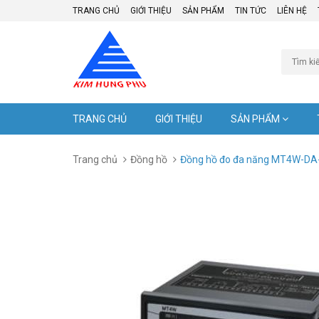
TRANG CHỦ
GIỚI THIỆU
SẢN PHẨM
TIN TỨC
LIÊN HỆ
TRANG CHỦ
GIỚI THIỆU
SẢN PHẨM
Trang chủ
Đồng hồ
Đồng hồ đo đa năng MT4W-DA-