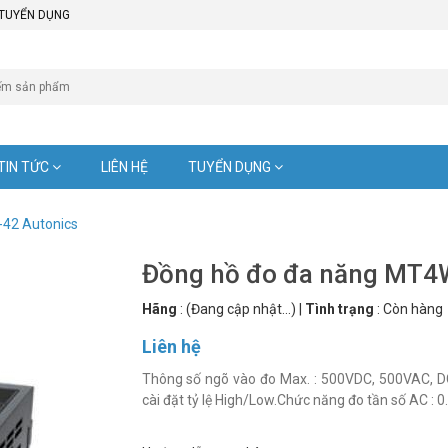
TUYỂN DỤNG
TIN TỨC
LIÊN HỆ
TUYỂN DỤNG
42 Autonics
Đồng hồ đo đa năng MT4
Hãng
:
(Đang cập nhật...)
|
Tình trạng
:
Còn hàng
Liên hệ
Thông số ngõ vào đo Max. : 500VDC, 500VAC, DC
cài đặt tỷ lệ High/Low.Chức năng đo tần số AC : 