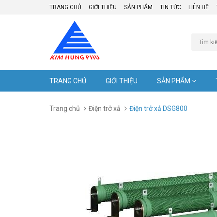
TRANG CHỦ
GIỚI THIỆU
SẢN PHẨM
TIN TỨC
LIÊN HỆ
TRANG CHỦ
GIỚI THIỆU
SẢN PHẨM
Trang chủ
Điện trở xả
Điện trở xả DSG800