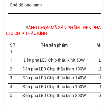
Chế độ bảo hành
ẢNG CHỌN MÃ SẢN PHẨM - ĐÈN PHA
B
LED CHIP THẤU KÍNH
ST
Tên sản phẩm
Mã s
T
1
Đèn pha LED Chíp thấu kính 50W
LED
2
Đèn pha LED Chíp thấu kính 100W
LED 
3
Đèn pha LED Chíp thấu kính 140W
LED 
4
Đèn pha LED Chíp thấu kính 150W
LED 
5
Đèn pha LED Chíp thấu kính 200W
LED 