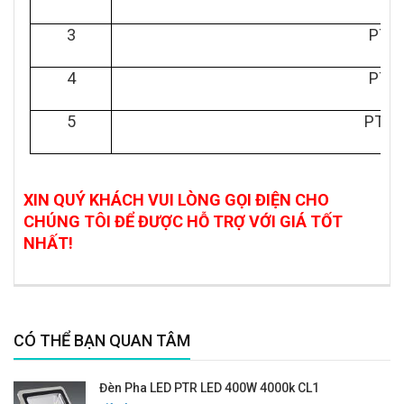
3
PTR 
4
PTR 
5
PTR 
XIN QUÝ KHÁCH VUI LÒNG GỌI ĐIỆN CHO
CHÚNG TÔI ĐỂ ĐƯỢC HỖ TRỢ VỚI GIÁ TỐT
NHẤT!
CÓ THỂ BẠN QUAN TÂM
Đèn Pha LED PTR LED 400W 4000k CL1