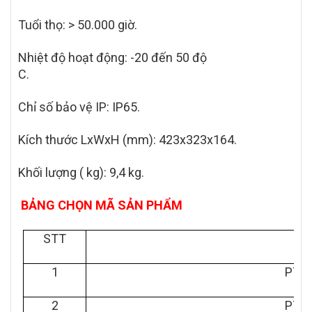
Tuổi thọ: > 50.000 giờ.
Nhiệt độ hoạt động: -20 đến 50 độ
C.
Chỉ số bảo vệ IP: IP65.
Kích thước LxWxH (mm):
423x323x164.
Khối lượng ( kg): 9,4 kg.
BẢNG CHỌN MÃ SẢN PHẨM
STT
1
PTR 
2
PTR 