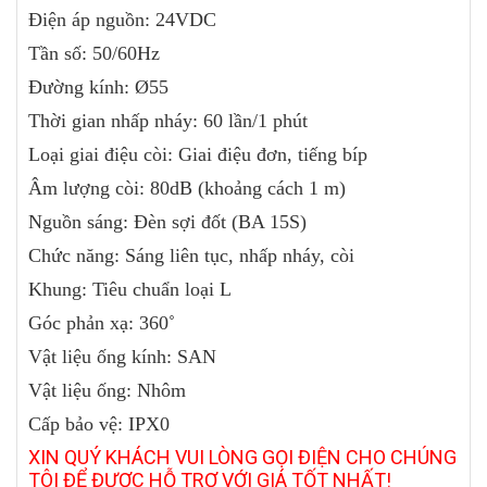
Điện áp nguồn: 24VDC
Tần số: 50/60Hz
Đường kính: Ø55
Thời gian nhấp nháy: 60 lần/1 phút
Loại giai điệu còi: Giai điệu đơn, tiếng bíp
Âm lượng còi: 80dB (khoảng cách 1 m)
Nguồn sáng: Đèn sợi đốt (BA 15S)
Chức năng: Sáng liên tục, nhấp nháy, còi
Khung: Tiêu chuẩn loại L
Góc phản xạ: 360˚
Vật liệu ống kính: SAN
Vật liệu ống: Nhôm
Cấp bảo vệ: IPX0
XIN QUÝ KHÁCH VUI LÒNG GỌI ĐIỆN CHO CHÚNG
TÔI ĐỂ ĐƯỢC HỖ TRỢ VỚI GIÁ TỐT NHẤT!