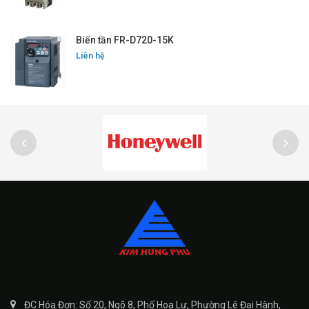
Biến tần FR-D720-15K
Liên hệ
ĐC Hóa Đơn: Số 20, Ngõ 8, Phố Hoa Lư, Phường Lê Đại Hành,