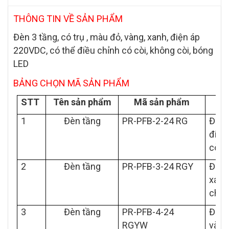
THÔNG TIN VỀ SẢN PHẨM
Đèn 3 tầng, có trụ , màu đỏ, vàng, xanh, điện áp
220VDC, có thể điều chỉnh có còi, không còi, bóng
LED
BẢNG CHỌN MÃ SẢN PHẨM
STT
Tên sản phẩm
Mã sản phẩm
1
Đèn tầng
PR-PFB-2-24 RG
Đèn 2
điện
còi,
2
Đèn tầng
PR-PFB-3-24 RGY
Đèn 3
xanh
chỉn
3
Đèn tầng
PR-PFB-4-24
Đèn 3
RGYW
vàng