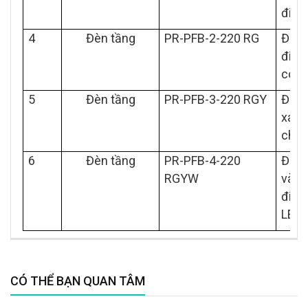
điều
4
Đèn tầng
PR-PFB-2-220 RG
Đèn 2
điện
còi,
5
Đèn tầng
PR-PFB-3-220 RGY
Đèn 3
xanh
chỉn
6
Đèn tầng
PR-PFB-4-220
Đèn 3
RGYW
vàng
điều
LED
CÓ THỂ BẠN QUAN TÂM