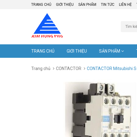
TRANG CHỦ
GIỚI THIỆU
SẢN PHẨM
TIN TỨC
LIÊN HỆ
TRANG CHỦ
GIỚI THIỆU
SẢN PHẨM
Trang chủ
CONTACTOR
CONTACTOR Mitsubishi S