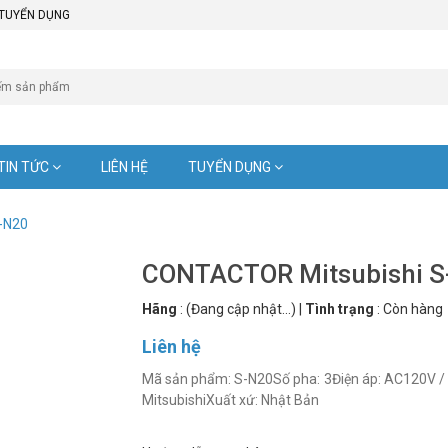
TUYỂN DỤNG
TIN TỨC
LIÊN HỆ
TUYỂN DỤNG
-N20
CONTACTOR Mitsubishi S
Hãng
:
(Đang cập nhật...)
|
Tình trạng
:
Còn hàng
Liên hệ
Mã sản phẩm: S-N20Số pha: 3Điện áp: AC120V /
MitsubishiXuất xứ: Nhật Bản