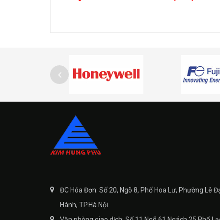
ĐC Hóa Đơn: Số 20, Ngõ 8, Phố Hoa Lư, Phường Lê Đ
Hành, TP.Hà Nội.
Văn phòng giao dịch: Số 11 Ngõ 61 Ngách 25 Phố Lạ