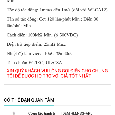
Min.
Tốc độ tác động: 1mm/s đến 1m/s (đối với WLCA12)
Tần số tác động: Cơ: 120 lần/phút Min.; Điện 30
lần/phút Min.
Cách điện: 100MΩ Min. (ở 500VDC)
Điện trở tiếp điểm: 25mΩ Max.
Nhiệt độ làm việc: -10oC đến 80oC
Tiêu chuẩn EC/IEC, UL/CSA
XIN QUÝ KHÁCH VUI LÒNG GỌI ĐIỆN CHO CHÚNG
TÔI ĐỂ ĐƯỢC HỖ TRỢ VỚI GIÁ TỐT NHẤT!
CÓ THỂ BẠN QUAN TÂM
Công tắc hành trình IDEM HLM-SS-ARL