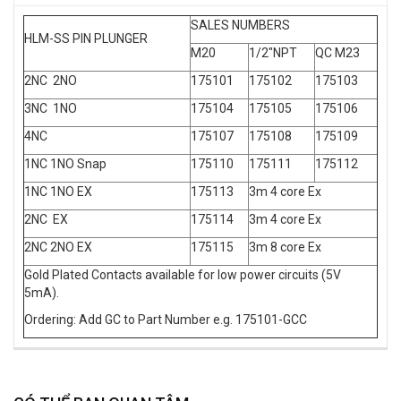
SALES NUMBERS
HLM-SS PIN PLUNGER
M20
1/2"NPT
QC M23
2NC 2NO
175101
175102
175103
3NC 1NO
175104
175105
175106
4NC
175107
175108
175109
1NC 1NO Snap
175110
175111
175112
1NC 1NO EX
175113
3m 4 core Ex
2NC EX
175114
3m 4 core Ex
2NC 2NO EX
175115
3m 8 core Ex
Gold Plated Contacts available for low power circuits (5V
5mA).
Ordering: Add GC to Part Number e.g. 175101-GCC