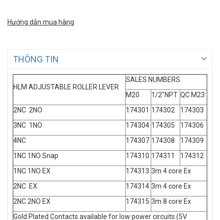
Hướng dẫn mua hàng
THÔNG TIN
SALES NUMBERS
HLM ADJUSTABLE ROLLER LEVER
M20
1/2"NPT
QC M23
2NC 2NO
174301
174302
174303
3NC 1NO
174304
174305
174306
4NC
174307
174308
174309
1NC 1NO Snap
174310
174311
174312
1NC 1NO EX
174313
3m 4 core Ex
2NC EX
174314
3m 4 core Ex
2NC 2NO EX
174315
3m 8 core Ex
Gold Plated Contacts available for low power circuits (5V