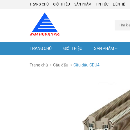
TRANG CHỦ
GIỚI THIỆU
SẢN PHẨM
TIN TỨC
LIÊN HỆ
TRANG CHỦ
GIỚI THIỆU
SẢN PHẨM
Trang chủ
Cầu đấu
Cầu đấu CDU4