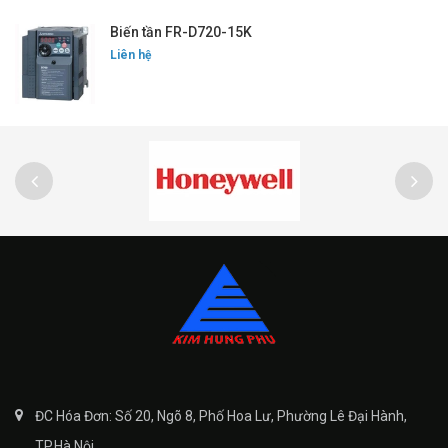
Biến tần FR-D720-15K
Liên hệ
ĐC Hóa Đơn: Số 20, Ngõ 8, Phố Hoa Lư, Phường Lê Đại Hành,
TP.Hà Nội.