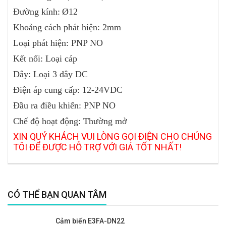
Đường
kính:
Ø12
Khoảng
cách phát hiện:
2mm
Loại
phát hiện:
PNP NO
Kết
nối:
Loại cáp
Dây
:
Loại 3 dây DC
Điện
áp cung cấp:
12-24VDC
Đầu
ra điều khiển:
PNP NO
Chế
độ hoạt động:
Thường mở
XIN QUÝ KHÁCH VUI LÒNG GỌI ĐIỆN CHO CHÚNG
TÔI ĐỂ ĐƯỢC HỖ TRỢ VỚI GIÁ TỐT NHẤT!
CÓ THỂ BẠN QUAN TÂM
Cảm biến E3FA-DN22