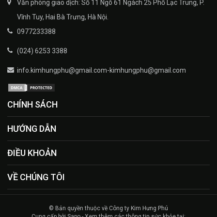
Văn phòng giao dịch: Số 11 Ngõ 61 Ngách 25 Phố Lạc Trung, P.
Vĩnh Tuy, Hai Bà Trưng, Hà Nội.
0977233388
(024) 6253 3388
info.kimhungphu@gmail.com-kimhungphu@gmail.com
CHÍNH SÁCH
HƯỚNG DẪN
ĐIỀU KHOẢN
VỀ CHÚNG TÔI
© Bản quyền thuộc về Công ty Kim Hưng Phú
Cung cấp bởi Sapo - Xem thêm các thông tin sức khỏe tại: