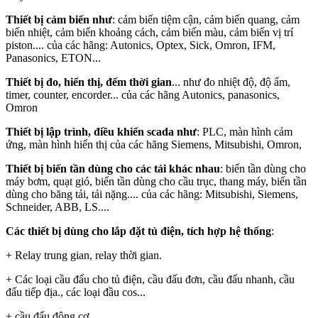
Thiết bị cảm biến như
: cảm biến tiệm cận, cảm biến quang, cảm
biến nhiệt, cảm biến khoảng cách, cảm biến màu, cảm biến vị trí
piston.... của các hãng: Autonics, Optex, Sick, Omron, IFM,
Panasonics, ETON...
Thiết bị đo, hiển thị, đếm thời gian
... như đo nhiệt độ, độ ẩm,
timer, counter, encorder... của các hãng Autonics, panasonics,
Omron
Thiết bị lập trình, điều khiển scada như
: PLC, màn hình cảm
ứng, màn hình hiển thị của các hãng Siemens, Mitsubishi, Omron,
Thiết bị biến tần dùng cho các tải khác nhau
: biến tần dùng cho
máy bơm, quạt gió, biến tần dùng cho cầu trục, thang máy, biến tần
dùng cho băng tải, tải nặng.... của các hãng: Mitsubishi, Siemens,
Schneider, ABB, LS....
Các thiết bị dùng cho lắp đặt tủ điện, tích hợp hệ thống
:
+ Relay trung gian, relay thời gian.
+ Các loại cầu đấu cho tủ điện, cầu đấu đơn, cầu đấu nhanh, cầu
đấu tiếp địa., các loại đầu cos...
+ cầu đấu động cơ