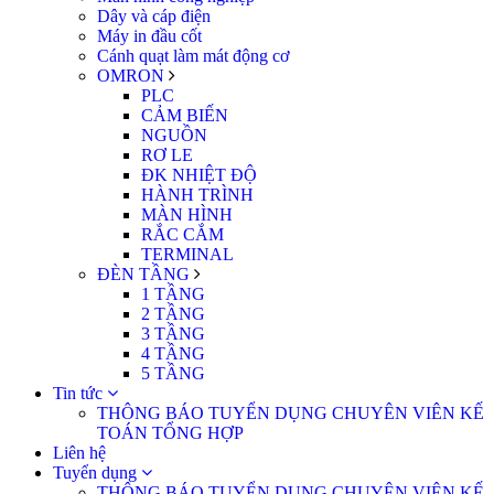
Dây và cáp điện
Máy in đầu cốt
Cánh quạt làm mát động cơ
OMRON
PLC
CẢM BIẾN
NGUỒN
RƠ LE
ĐK NHIỆT ĐỘ
HÀNH TRÌNH
MÀN HÌNH
RẮC CẮM
TERMINAL
ĐÈN TẦNG
1 TẦNG
2 TẦNG
3 TẦNG
4 TẦNG
5 TẦNG
Tin tức
THÔNG BÁO TUYỂN DỤNG CHUYÊN VIÊN KẾ
TOÁN TỔNG HỢP
Liên hệ
Tuyển dụng
THÔNG BÁO TUYỂN DỤNG CHUYÊN VIÊN KẾ