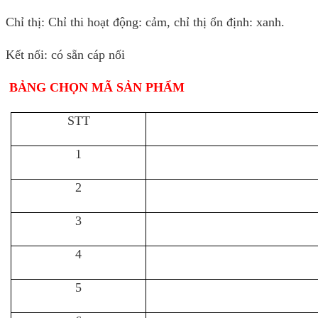
Chỉ thị: Chỉ thi hoạt động: cảm, chỉ thị ổn định: xanh.
Kết nối: có sẵn cáp nối
BẢNG CHỌN MÃ SẢN PHẨM
STT
1
2
3
4
5