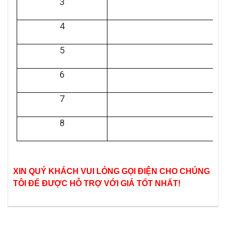
3
4
5
6
7
8
XIN QUÝ KHÁCH VUI LÒNG GỌI ĐIỆN CHO CHÚNG
TÔI ĐỂ ĐƯỢC HỖ TRỢ VỚI GIÁ TỐT NHẤT!