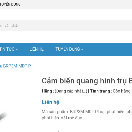
TUYỂN DỤNG
TIN TỨC
LIÊN HỆ
TUYỂN DỤNG
trụ BRP3M-MDT-P
Cảm biến quang hình tr
Hãng
:
(Đang cập nhật...)
|
Tình trạng
:
Còn hàng
Liên hệ
Mã sản phẩm: BRP3M-MDT-PLoại phát hiện: ph
phát hiện: Vật mờ đục.