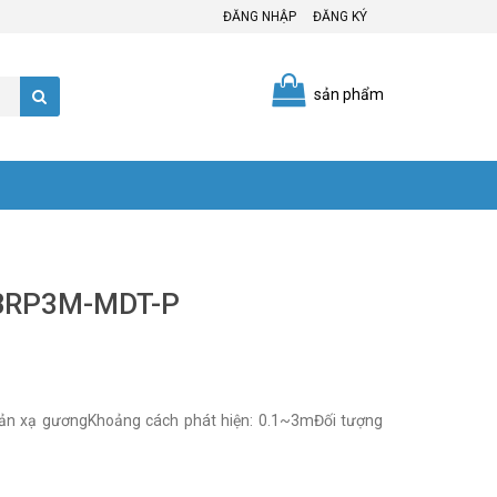
ĐĂNG NHẬP
ĐĂNG KÝ
sản phẩm
ụ BRP3M-MDT-P
ản xạ gươngKhoảng cách phát hiện: 0.1~3mĐối tượng