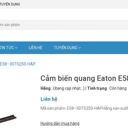
TUYỂN DỤNG
TIN TỨC
LIÊN HỆ
TUYỂN DỤNG
n E58–30TS250-HAP
Cảm biến quang Eaton 
Hãng
:
(Đang cập nhật...)
|
Tình trạng
:
Còn hàng
Liên hệ
Mã sản phẩm: E58–30TS250-HAP.Hãng sản xuất: E
Hướng dẫn mua hàng