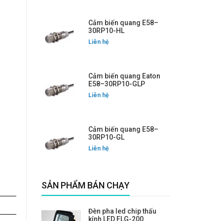
Cảm biến quang E58–
30RP10-HL
Liên hệ
Cảm biến quang Eaton
E58–30RP10-GLP
Liên hệ
Cảm biến quang E58–
30RP10-GL
Liên hệ
SẢN PHẨM BÁN CHẠY
Đèn pha led chip thấu
kính LED FLG-200