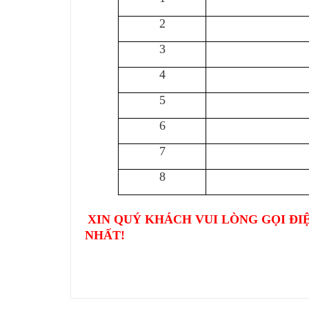
2
3
4
5
6
7
8
XIN QUÝ KHÁCH VUI LÒNG GỌI ĐI
NHẤT!