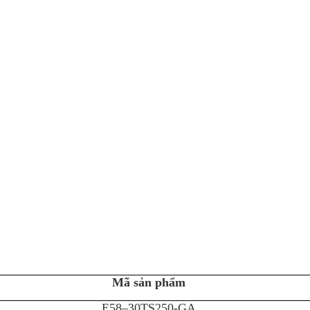
Mã sản phẩm
E58–30TS250-GA