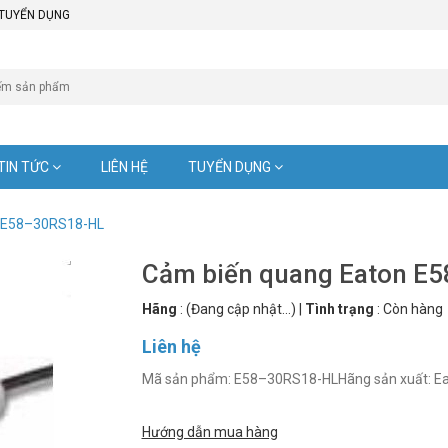
TUYỂN DỤNG
TIN TỨC
LIÊN HỆ
TUYỂN DỤNG
n E58–30RS18-HL
Cảm biến quang Eaton E
Hãng
:
(Đang cập nhật...)
|
Tình trạng
:
Còn hàng
Liên hệ
Mã sản phẩm: E58–30RS18-HLHãng sản xuất: Eato
Hướng dẫn mua hàng