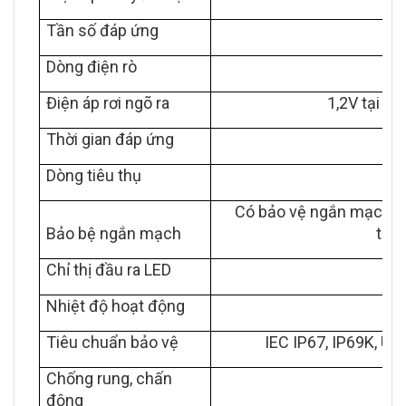
Tần số đáp ứng
Dòng điện rò
Điện áp rơi ngõ ra
1,2V tại m
Thời gian đáp ứng
Dòng tiêu thụ
Có bảo vệ ngắn mạch, ch
Bảo bệ ngắn mạch
tức 
Chỉ thị đầu ra LED
Đè
Nhiệt độ hoạt động
Tiêu chuẩn bảo vệ
IEC IP67, IP69K, U
Chống rung, chấn
động
10