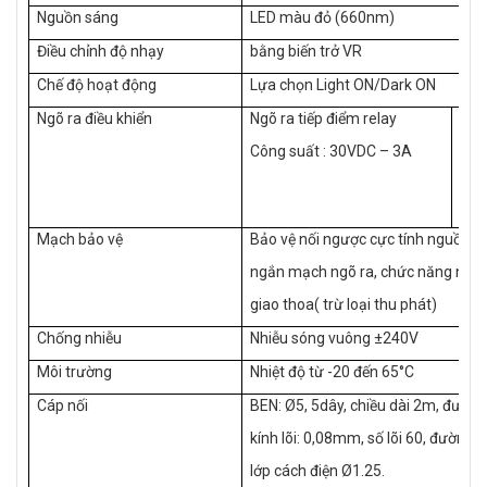
Nguồn sáng
LED màu đỏ (660nm)
Điều chỉnh độ nhạy
bằng biến trở VR
Chế độ hoạt động
Lựa chọn Light ON/Dark ON
Ngõ ra điều khiển
Ngõ ra tiếp điểm relay
Ngõ
hở
Công suất : 30VDC – 3A
Uma
Ima
Mạch bảo vệ
Bảo vệ nối ngược cực tính nguồn, 
ngắn mạch ngõ ra, chức năng ngă
giao thoa( trừ loại thu phát)
Chống nhiễu
Nhiễu sóng vuông ±240V
Môi trường
Nhiệt độ từ -20 đến 65°C
Cáp nối
BEN: Ø5, 5dây, chiều dài 2m, đườn
kính lõi: 0,08mm, số lõi 60, đường k
lớp cách điện Ø1.25.