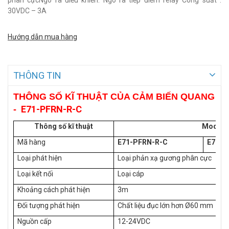
phân cựcNgõ ra điều khiển: Ngõ ra tiếp điểm relay Công suất :
30VDC – 3A
Hướng dẫn mua hàng
THÔNG TIN
THÔNG SỐ KĨ THUẬT CỦA CẢM BIẾN QUANG
E71-PFRN-R-C
-
Thông số kĩ thuật
Model
Mã hàng
E71-PFRN-R-C
E71-P
Loại phát hiện
Loại phản xạ gương phân cực
Loại kết nối
Loại cáp
Khoảng cách phát hiện
3m
Đối tượng phát hiện
Chất liệu đục lớn hơn Ø60 mm
Nguồn cấp
12-24VDC