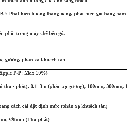
ảm thiểu ảnh hưởng của ánh sáng nhiễu.
BJ: Phát hiện buồng thang nâng, phát hiện gói hàng nằm
ện phôi trong máy chế bến gỗ.
xạ gương, phản xạ khuếch tán
pple P-P: Max.10%)
i thu - phát); 0.1~3m (phản xạ gương); 100mm, 300mm, 
ng cách cài đặt định mức (phản xạ khuếch tán)
mm, Ø8mm (Thu-phát)