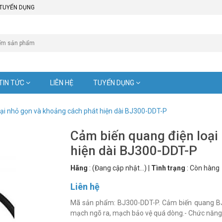
TUYỂN DỤNG
TIN TỨC
LIÊN HỆ
TUYỂN DỤNG
oại nhỏ gọn và khoảng cách phát hiện dài BJ300-DDT-P
Cảm biến quang điện loại
hiện dài BJ300-DDT-P
Hãng
:
(Đang cập nhật...)
|
Tình trạng
:
Còn hàng
Liên hệ
Mã sản phẩm: BJ300-DDT-P. Cảm biến quang BJ có sẵn mạch bảo vệ nối ngược cực tính nguồn, ngắn
mạch ngõ ra, mạch bảo vệ quá dòng.- Chức năng n