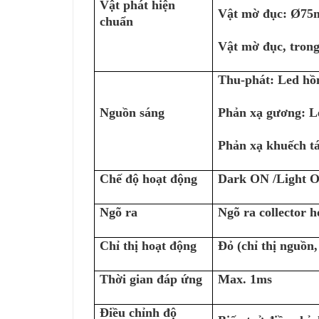
Vật phát hiện
Vật mờ đục: Ø75
chuẩn
Vật mờ đục, tron
Thu-phát: Led hồ
Nguồn sáng
Phản xạ gương: L
Phản xạ khuếch tá
Chế độ hoạt động
Dark ON /Light O
Ngõ ra
Ngõ ra collector 
Chỉ thị hoạt động
Đỏ (chỉ thị nguồn,
Thời gian đáp ứng
Max. 1ms
Điều chỉnh độ