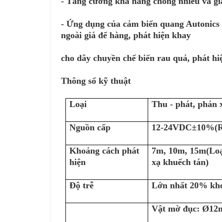
- Tăng cường khả năng chống nhiễu và gi
- Ứng dụng của cảm biến quang Autonics 
ngoài giá để hàng, phát hiện khay
cho dây chuyền chế biến rau quả, phát hi
Thông số kỹ thuật
Loại
Thu - phát, phản 
Nguồn cấp
12-24VDC±10%(Ri
Khoảng cách phát
7m, 10m, 15m(Loạ
hiện
xạ khuếch tán)
Độ trễ
Lớn nhất 20% khoả
Vật mờ đục: Ø12