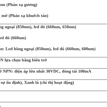
mm (Phản xạ gương)
g mờ (Phản xạ khuếch tán)
ng ngoại (850nm), led đỏ (660nm, 650nm)
ed đỏ (660nm)
n: Led hồng ngoại (850nm), led đỏ (660nm, 680nm)
N lựa chọn bằng biến trở
hở NPN: điện áp lớn nhất 30VDC, dòng tải 100mA
 sự ổn định), Xanh lá (chỉ thị hoạt động)