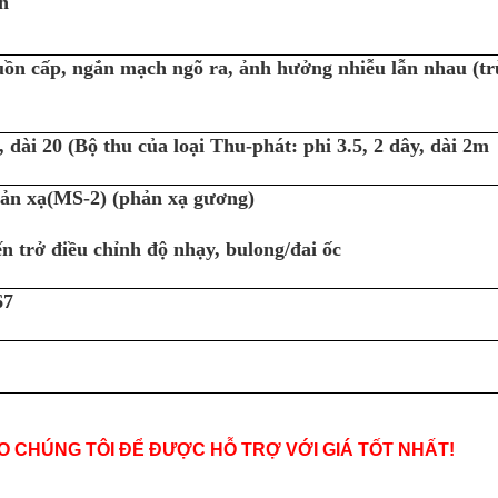
h
ồn cấp, ngắn mạch ngõ ra, ảnh hưởng nhiễu lẫn nhau (trừ
, dài 20 (Bộ thu của loại Thu-phát: phi 3.5, 2 dây, dài 2m
ản xạ(MS-2) (phản xạ gương)
n trở điều chỉnh độ nhạy, bulong/đai ốc
67
O CHÚNG TÔI ĐỂ ĐƯỢC HỖ TRỢ VỚI GIÁ TỐT NHẤT!