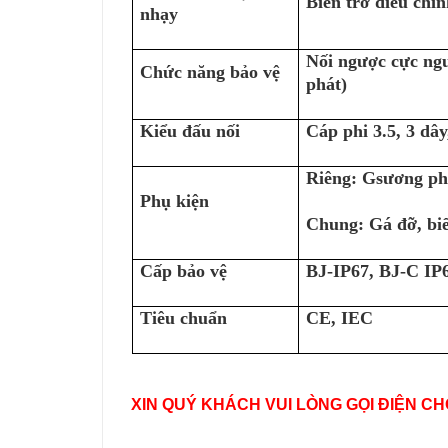
Biến trở điều chỉn
nhạy
Nối ngược cực ngu
Chức năng bảo vệ
phát)
Kiểu đấu nối
Cáp phi 3.5, 3 dây
Riêng: Gsương ph
Phụ kiện
Chung: Gá đỡ, biế
Cấp bảo vệ
BJ-IP67, BJ-C IP
Tiêu chuẩn
CE, IEC
XIN QUÝ KHÁCH VUI LÒNG GỌI ĐIỆN CH