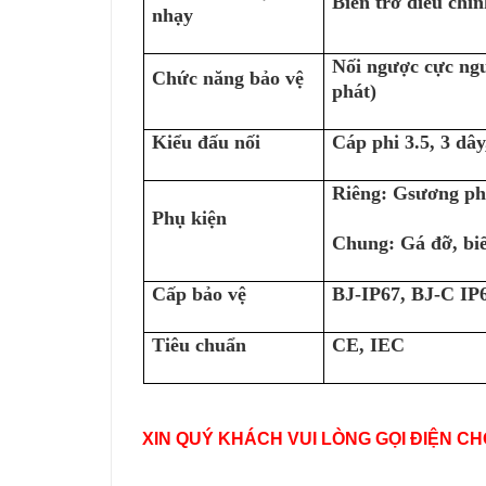
Biến trở điều chỉn
nhạy
Nối ngược cực ngu
Chức năng bảo vệ
phát)
Kiểu đấu nối
Cáp phi 3.5, 3 dây
Riêng: Gsương ph
Phụ kiện
Chung: Gá đỡ, biế
Cấp bảo vệ
BJ-IP67, BJ-C IP
Tiêu chuẩn
CE, IEC
XIN QUÝ KHÁCH VUI LÒNG GỌI ĐIỆN CH