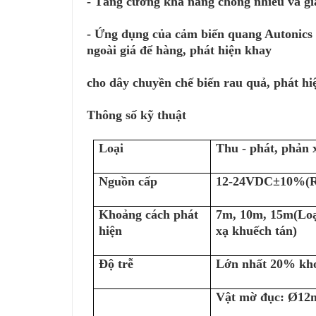
- Tăng cường khả năng chống nhiễu và gi
- Ứng dụng của cảm biến quang Autonics 
ngoài giá để hàng, phát hiện khay
cho dây chuyền chế biến rau quả, phát hi
Thông số kỹ thuật
Loại
Thu - phát, phản 
Nguồn cấp
12-24VDC±10%(Ri
Khoảng cách phát
7m, 10m, 15m(Loạ
hiện
xạ khuếch tán)
Độ trễ
Lớn nhất 20% khoả
Vật mờ đục: Ø12