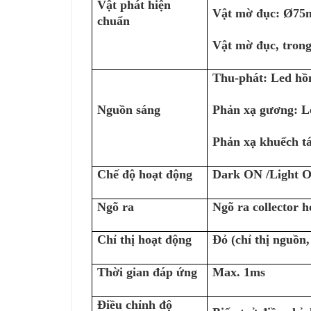
Vật phát hiện
Vật mờ đục: Ø75
chuẩn
Vật mờ đục, tron
Thu-phát: Led hồ
Nguồn sáng
Phản xạ gương: L
Phản xạ khuếch tá
Chế độ hoạt động
Dark ON /Light O
Ngõ ra
Ngõ ra collector 
Chỉ thị hoạt động
Đỏ (chỉ thị nguồn,
Thời gian đáp ứng
Max. 1ms
Điều chỉnh độ