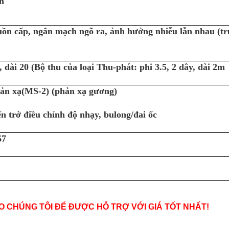
h
ồn cấp, ngắn mạch ngõ ra, ảnh hưởng nhiễu lẫn nhau (trừ
, dài 20 (Bộ thu của loại Thu-phát: phi 3.5, 2 dây, dài 2m
ản xạ(MS-2) (phản xạ gương)
n trở điều chỉnh độ nhạy, bulong/đai ốc
67
O CHÚNG TÔI ĐỂ ĐƯỢC HỖ TRỢ VỚI GIÁ TỐT NHẤT!