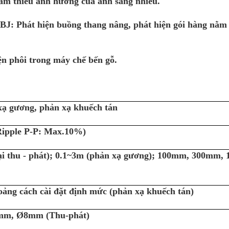
ảm thiểu ảnh hưởng của ánh sáng nhiễu.
BJ: Phát hiện buồng thang nâng, phát hiện gói hàng nằm
ện phôi trong máy chế bến gỗ.
xạ gương, phản xạ khuếch tán
pple P-P: Max.10%)
i thu - phát); 0.1~3m (phản xạ gương); 100mm, 300mm, 
ng cách cài đặt định mức (phản xạ khuếch tán)
mm, Ø8mm (Thu-phát)