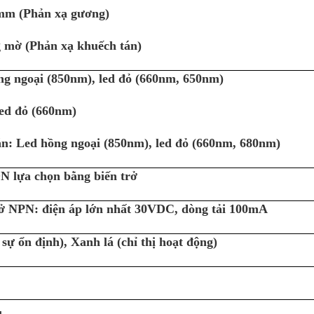
mm (Phản xạ gương)
g mờ (Phản xạ khuếch tán)
ng ngoại (850nm), led đỏ (660nm, 650nm)
ed đỏ (660nm)
n: Led hồng ngoại (850nm), led đỏ (660nm, 680nm)
N lựa chọn bằng biến trở
hở NPN: điện áp lớn nhất 30VDC, dòng tải 100mA
 sự ổn định), Xanh lá (chỉ thị hoạt động)