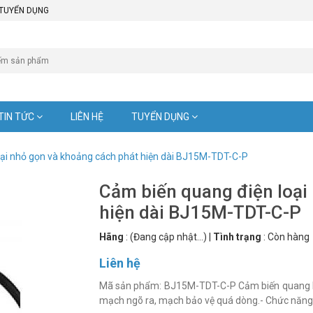
TUYỂN DỤNG
TIN TỨC
LIÊN HỆ
TUYỂN DỤNG
oại nhỏ gọn và khoảng cách phát hiện dài BJ15M-TDT-C-P
Cảm biến quang điện loại
hiện dài BJ15M-TDT-C-P
Hãng
:
(Đang cập nhật...)
|
Tình trạng
:
Còn hàng
Liên hệ
Mã sản phẩm: BJ15M-TDT-C-P Cảm biến quang BJ có sẵn mạch bảo vệ nối ngược cực tính nguồn, ngắn
mạch ngõ ra, mạch bảo vệ quá dòng.- Chức năng n