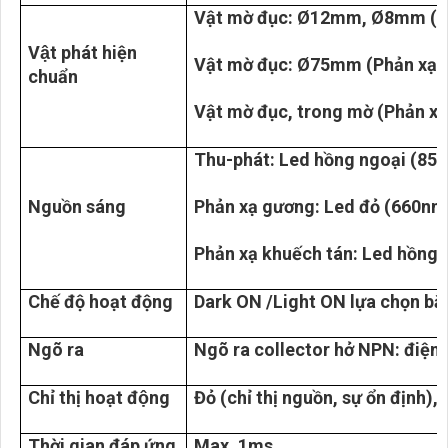
Vật mờ đục: Ø12mm, Ø8mm (T
Vật phát hiện
Vật mờ đục: Ø75mm (Phản xạ 
chuẩn
Vật mờ đục, trong mờ (Phản xạ
Thu-phát: Led hồng ngoại (85
Nguồn sáng
Phản xạ gương: Led đỏ (660nm
Phản xạ khuếch tán: Led hồng 
Chế độ hoạt động
Dark ON /Light ON lựa chọn bằn
Ngõ ra
Ngõ ra collector hở NPN: điện
Chỉ thị hoạt động
Đỏ (chỉ thị nguồn, sự ổn định), 
Thời gian đáp ứng
Max. 1ms