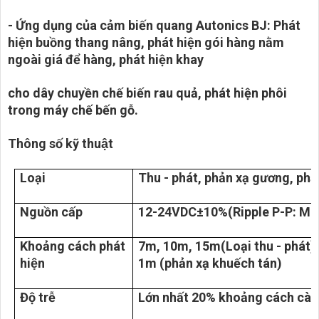
- Ứng dụng của cảm biến quang Autonics BJ: Phát
hiện buồng thang nâng, phát hiện gói hàng nằm
ngoài giá để hàng, phát hiện khay
cho dây chuyền chế biến rau quả, phát hiện phôi
trong máy chế bến gỗ.
Thông số kỹ thuật
Loại
Thu - phát, phản xạ gương, phả
Nguồn cấp
12-24VDC±10%(Ripple P-P: Ma
Khoảng cách phát
7m, 10m, 15m(Loại thu - phát
hiện
1m (phản xạ khuếch tán)
Độ trễ
Lớn nhất 20% khoảng cách cài 