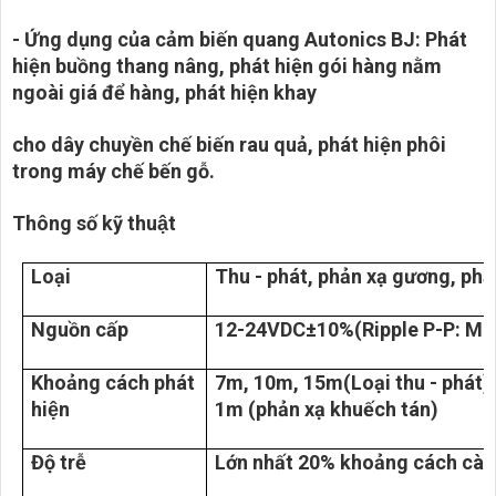
- Ứng dụng của cảm biến quang Autonics BJ: Phát
hiện buồng thang nâng, phát hiện gói hàng nằm
ngoài giá để hàng, phát hiện khay
cho dây chuyền chế biến rau quả, phát hiện phôi
trong máy chế bến gỗ.
Thông số kỹ thuật
Loại
Thu - phát, phản xạ gương, phả
Nguồn cấp
12-24VDC±10%(Ripple P-P: Ma
Khoảng cách phát
7m, 10m, 15m(Loại thu - phát
hiện
1m (phản xạ khuếch tán)
Độ trễ
Lớn nhất 20% khoảng cách cài 