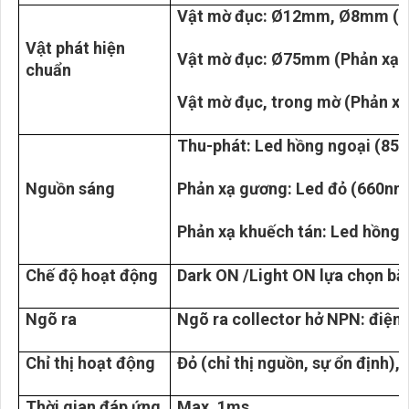
Vật mờ đục: Ø12mm, Ø8mm (T
Vật phát hiện
Vật mờ đục: Ø75mm (Phản xạ 
chuẩn
Vật mờ đục, trong mờ (Phản xạ
Thu-phát: Led hồng ngoại (85
Nguồn sáng
Phản xạ gương: Led đỏ (660nm
Phản xạ khuếch tán: Led hồng 
Chế độ hoạt động
Dark ON /Light ON lựa chọn bằn
Ngõ ra
Ngõ ra collector hở NPN: điện
Chỉ thị hoạt động
Đỏ (chỉ thị nguồn, sự ổn định), 
Thời gian đáp ứng
Max. 1ms