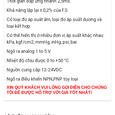
Thời gian đáp ứng nhanh 2,5ms.
Khả năng lặp lại ± 0,2% của F.S.
Có loại đo áp suât âm, loại đo áp suất dương và
loại kết hợp.
Có thể hiển thị ở nhiều đơn vị áp suất khác nhau:
kPa, kgf/cm2, mmHg, inHg, psi, bar.
Ngõ ra analog 1 to 5 V.
Nhiệt độ chịu được 0 to +50 °C.
Nguồn cung cấp 12-24VDC.
Ngõ ra điều khiển NPN,PNP tùy loại
XIN QUÝ KHÁCH VUI LÒNG GỌI ĐIỆN CHO CHÚNG
TÔI ĐỂ ĐƯỢC HỖ TRỢ VỚI GIÁ TỐT NHẤT!