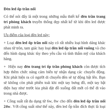
Đèn led ốp trần nổi
Có thể nói đây là một trong những mẫu thiết kế
đèn trần trang
trí phòng khách
truyền thống đẹp nhất kể từ khi đèn led được
phát minh ra.
Ưu điểm của loại đèn led này:
+ Loại
đèn led ốp trần nổi
này có rất nhiều loại hình dáng khác
nhau từ tròn, tam giác hay loại
đèn led ốp trần nổi vuông
và cho
đến hình dạng khác tùy theo yêu cầu và tính thẩm mỹ của khách
hàng.
+ Hiện nay
đèn trang trí ốp trần phòng khách
còn được tích
hợp thêm chức năng cảm biến tự nhận dạng các chuyển động.
Khi phát hiện ra có người di chuyển đèn sẽ tự động bật lên. Bạn
sẽ không còn phải phiền toái khi một tay bưng đồ, một tay bật
điện hay như trước kia phải đặt đồ xuống đất mới có thể đi vào
trong nhà được.
+ Công suất rất đa dạng từ 6w, 8w cho đến
đèn led ốp trần nối
24w
. Với công suất như thế này, đèn led ốp trần đích thực là loại