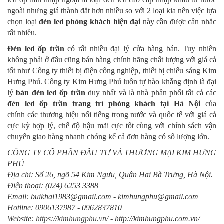
ngoài nhưng giá thành đắt hơn nhiều so với 2 loại kia nên việc lựa
chọn loại
đèn led phòng khách hiện đại
này cần được cân nhắc
rất nhiều.
Đèn led ốp trần
có rất nhiều đại lý cửa hàng bán. Tuy nhiên
không phải ở đâu cũng bán hàng chính hãng chất lượng với giá cả
tốt như Công ty thiết bị điện công nghiệp, thiết bị chiếu sáng Kim
Hưng Phú. Công ty Kim Hưng Phú luôn tự hào khẳng định là đại
lý
bán đèn led ốp trần
duy nhất và là nhà phân phối tất cả các
đèn led ốp trần trang trí phòng khách tại Hà Nội
của
chính các thương hiệu nổi tiếng trong nước và quốc tế với giá cả
cực kỳ hợp lý, chế độ hậu mãi cực tốt cùng với chính sách vận
chuyển giao hàng nhanh chóng kể cả đơn hàng có số lượng lớn.
CÔNG TY CỔ PHẦN ĐẦU TƯ VÀ THƯƠNG MẠI KIM HƯNG
PHÚ
Địa chỉ: Số 26, ngõ 54 Kim Ngưu, Quận Hai Bà Trưng, Hà Nội.
Điện thoại: (024) 6253 3388
Email: buikhai1983@gmail.com - kimhungphu@gmail.com
Hotline: 0906137987 - 0962837810
Website:
https://kimhungphu.vn/
- http://kimhungphu.com.vn/