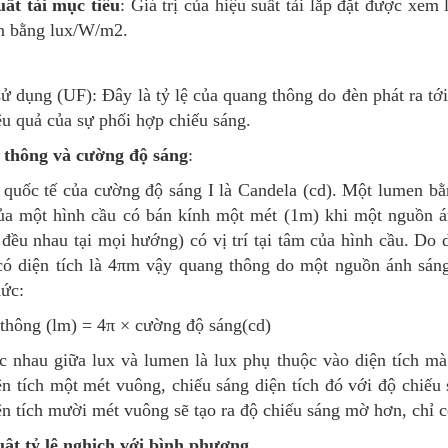
uất tải mục tiêu
: Giá trị của hiệu suất tải lắp đặt được xem
ện bằng lux/W/m2.
ử dụng (UF): Đây là tỷ lệ của quang thông do đèn phát ra tớ
ệu quả của sự phối hợp chiếu sáng.
thông và cường độ sáng
:
 quốc tế của cường độ sáng I là Candela (cd). Một lumen b
ủa một hình cầu có bán kính một mét (1m) khi một nguồn á
đều nhau tại mọi hướng) có vị trí tại tâm của hình cầu. Do d
có diện tích là 4πm vậy quang thông do một nguồn ánh sán
hức:
thông (lm) = 4π × cường độ sáng(cd)
 nhau giữa lux và lumen là lux phụ thuộc vào diện tích mà 
ện tích một mét vuông, chiếu sáng diện tích đó với độ chiếu
ện tích mười mét vuông sẽ tạo ra độ chiếu sáng mờ hơn, chỉ c
uật tỷ lệ nghịch với bình phương