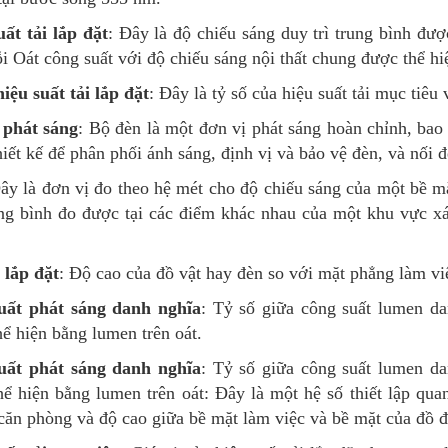
uất tải lắp đặt
: Đây là độ chiếu sáng duy trì trung bình đư
i Oát công suất với độ chiếu sáng nội thất chung được thể h
iệu suất tải lắp đặt
: Đây là tỷ số của hiệu suất tải mục tiêu v
phát sáng
: Bộ đèn là một đơn vị phát sáng hoàn chỉnh, ba
iết kế để phân phối ánh sáng, định vị và bảo vệ đèn, và nối 
Đây là đơn vị đo theo hệ mét cho độ chiếu sáng của một bề mặ
ung bình đo được tại các điểm khác nhau của một khu vực x
 lắp đặt
: Độ cao của đồ vật hay đèn so với mặt phẳng làm vi
uất phát sáng danh nghĩa
: Tỷ số giữa công suất lumen da
ể hiện bằng lumen trên oát.
uất phát sáng danh nghĩa
: Tỷ số giữa công suất lumen da
ể hiện bằng lumen trên oát: Đây là một hệ số thiết lập qua
căn phòng và độ cao giữa bề mặt làm việc và bề mặt của đồ đ