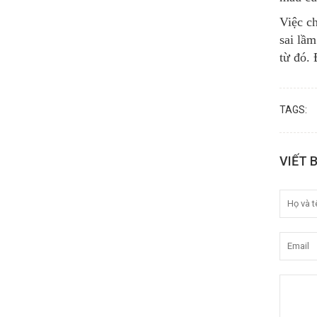
Việc c
sai lầ
từ đó.
TAGS:
VIẾT 