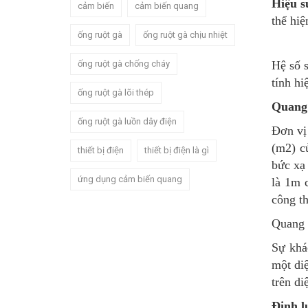
Hiệu s
cảm biến
cảm biến quang
thể hi
ống ruột gà
ống ruột gà chịu nhiệt
ống ruột gà chống cháy
Hệ số s
tính hi
ống ruột gà lõi thép
Quang 
ống ruột gà luồn dây điện
Đơn vị
(m2) c
thiết bị điện
thiết bị điện là gì
bức xạ 
ứng dụng cảm biến quang
là 1m 
công t
Quang 
Sự khác
một di
trên di
Định l