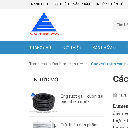
TRANG CHỦ
GIỚI THIỆU
SẢN PHẨM
TIN TỨC
LIÊN HỆ
TRANG CHỦ
GIỚI THIỆU
SẢN PHẨM
Trang chủ
Danh mục tin tức 1
Các khái niệm cần bi
Các
TIN TỨC MỚI
10/0
Ống ruột gà 1 cuộn dài
bao nhiêu mét?
Lume
điểm v
lượng 
Giới thiệu sản phẩm
lumen 