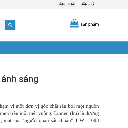
ĐĂNG NHẬP
ĐĂNG KÝ
sản phẩm
i ánh sáng
phạm vi một đơn vị góc chất rắn bởi một nguồn
lumen trên mỗi mét vuông. Lumen (lm) là đương
ng mắt của “người quan sát chuẩn” 1 W = 683