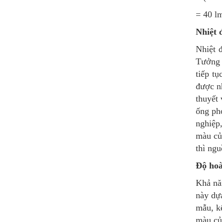
= 40 l
Nhiệt 
Nhiệt 
Tưởng 
tiếp t
được nh
thuyết 
ống phó
nghiệp
màu củ
thì ngu
Độ ho
Khả nă
này dự
mẫu, k
màu củ