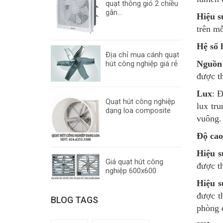
quạt thông gió 2 chiều
gắn...
Hiệu s
trên mỗ
Hệ số h
Địa chỉ mua cánh quạt
Nguồn 
hút công nghiệp giá rẻ
được th
Lux
: 
Quạt hút công nghiệp
lux tr
dạng loa composite
vuông.
Độ cao
Hiệu s
Giá quạt hút công
được th
nghiệp 600x600
Hiệu s
được th
BLOG TAGS
phòng 