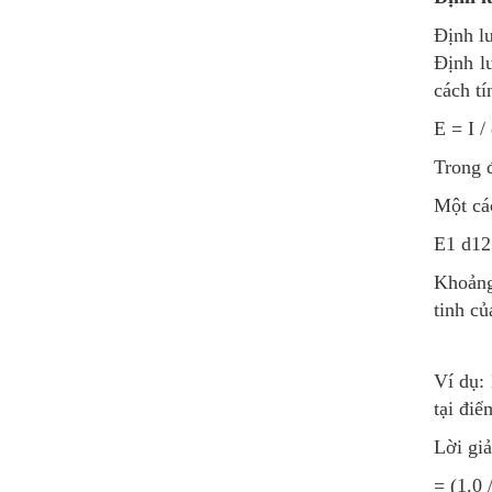
Định l
Định l
cách tí
E = I /
Trong 
Một các
E1 d12
Khoảng
tinh c
Ví dụ:
tại điể
Lời giả
= (1.0 