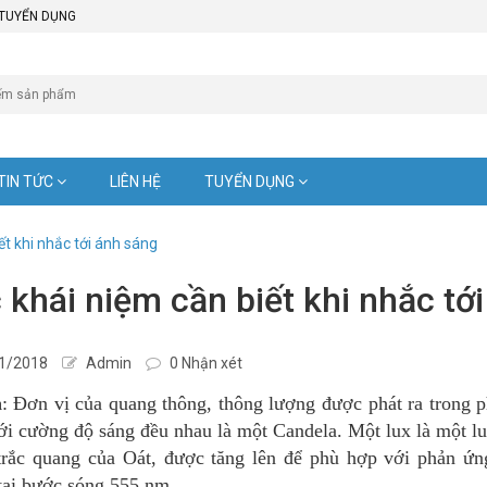
TUYỂN DỤNG
TIN TỨC
LIÊN HỆ
TUYỂN DỤNG
ết khi nhắc tới ánh sáng
 khái niệm cần biết khi nhắc tớ
1/2018
Admin
0 Nhận xét
n
: Đơn vị của quang thông, thông lượng được phát ra trong 
ới cường độ sáng đều nhau là một Candela. Một lux là một 
trắc quang của Oát, được tăng lên để phù hợp với phản ứ
tại bước sóng 555 nm.