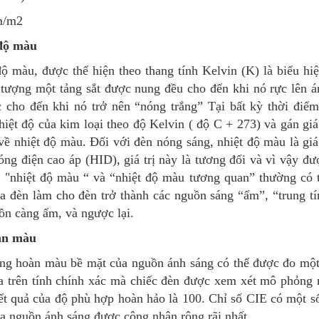
m/m2
độ màu
độ màu, được thể hiện theo thang tính Kelvin (K) là biểu hi
tượng một tảng sắt được nung đều cho đến khi nó rực lên án
ục cho đến khi nó trở nên “nóng trắng” Tại bất kỳ thời điểm
iệt độ của kim loại theo độ Kelvin ( độ C + 273) và gán giá
về nhiệt độ màu. Đối với đèn nóng sáng, nhiệt độ màu là giá
ng điện cao áp (HID), giá trị này là tương đối và vì vậy đ
, "nhiệt độ màu “ và “nhiệt độ màu tương quan” thường có 
a đèn làm cho đèn trở thành các nguồn sáng “ấm”, “trung tí
ồn càng ấm, và ngược lại.
àn màu
ng hoàn màu bề mặt của nguồn ánh sáng có thể được đo một c
a trên tính chính xác mà chiếc đèn được xem xét mô phỏng 
ết quả của độ phù hợp hoàn hảo là 100. Chỉ số CIE có một số
a nguồn ánh sáng được công nhận rộng rãi nhất.