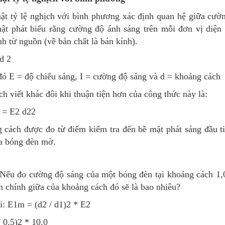
uật tỷ lệ nghịch với bình phương xác định quan hệ giữa cư
uật phát biểu rằng cường độ ánh sáng trên mỗi đơn vị diện
nh từ nguồn (về bản chất là bán kính).
 d 2
đó E = độ chiếu sáng, I = cường độ sáng và d = khoảng cách
h viết khác đôi khi thuận tiện hơn của công thức này là:
 = E2 d22
 cách được đo từ điểm kiểm tra đến bề mặt phát sáng đầu ti
ủa bóng đèn mờ.
 Nếu đo cường độ sáng của một bóng đèn tại khoảng cách 1,
m chính giữa của khoảng cách đó sẽ là bao nhiêu?
i: E1m = (d2 / d1)2 * E2
/ 0.5)2 * 10.0