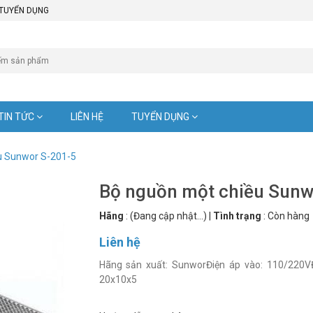
TUYỂN DỤNG
TIN TỨC
LIÊN HỆ
TUYỂN DỤNG
u Sunwor S-201-5
Bộ nguồn một chiều Sunw
Hãng
:
(Đang cập nhật...)
|
Tình trạng
:
Còn hàng
Liên hệ
Hãng sản xuất: SunworĐiện áp vào: 110/220VĐ
20x10x5