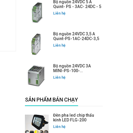
Bộ nguồn 24VDC 5 A
Quint- PS - 3AC- 24DC - 5
Liên hệ
Bộ nguồn 24VDC 3,5 A
Quint-PS-1AC-24DC-3,5
Liên hệ
Bộ nguồn 24VDC 3A
MINI-PS-100-
240AC/24DC/3
Liên hệ
SẢN PHẨM BÁN CHẠY
Đèn pha led chip thấu
kính LED FLG-200
Liên hệ