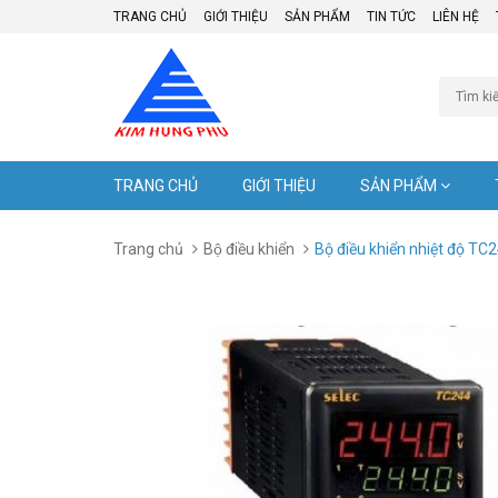
TRANG CHỦ
GIỚI THIỆU
SẢN PHẨM
TIN TỨC
LIÊN HỆ
TRANG CHỦ
GIỚI THIỆU
SẢN PHẨM
Trang chủ
Bộ điều khiển
Bộ điều khiển nhiệt độ TC