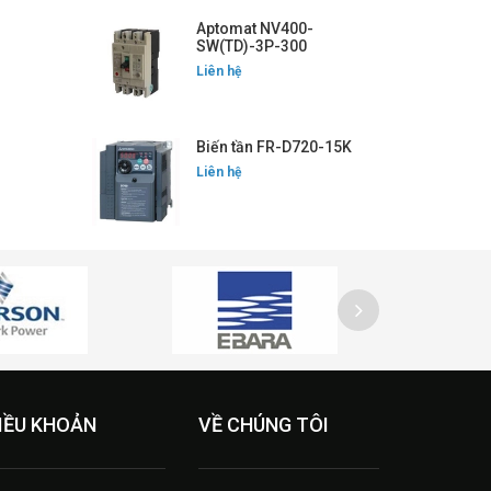
Aptomat NV400-
SW(TD)-3P-300
Liên hệ
Biến tần FR-D720-15K
Liên hệ
IỀU KHOẢN
VỀ CHÚNG TÔI