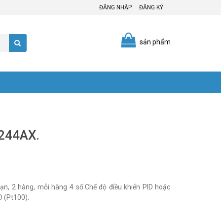
ĐĂNG NHẬP
ĐĂNG KÝ
sản phẩm
C244AX.
n, 2 hàng, mỗi hàng 4 số.Chế độ điều khiển PID hoặc
D (Pt100).