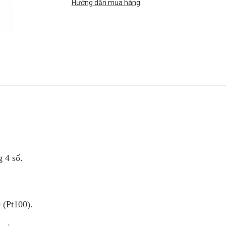
Hướng dẫn mua hàng
 4 số.
 (Pt100).