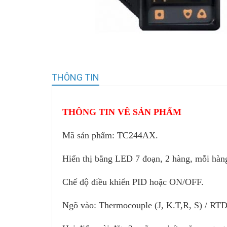
THÔNG TIN
THÔNG TIN VÊ SẢN PHẨM
Mã sản phẩm:
TC244AX.
Hiển thị bằng LED 7 đoạn, 2 hàng, mỗi hàng
Chế độ điều khiển PID hoặc ON/OFF.
Ngõ vào: Thermocouple (J, K.T,R, S) / RTD