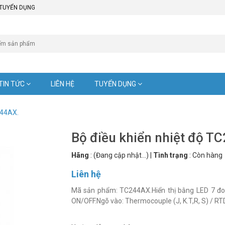
TUYỂN DỤNG
TIN TỨC
LIÊN HỆ
TUYỂN DỤNG
244AX.
Bộ điều khiển nhiệt độ T
Hãng
:
(Đang cập nhật...)
|
Tình trạng
:
Còn hàng
Liên hệ
Mã sản phẩm: TC244AX.Hiển thị bằng LED 7 đoạ
ON/OFF.Ngõ vào: Thermocouple (J, K.T,R, S) / RT