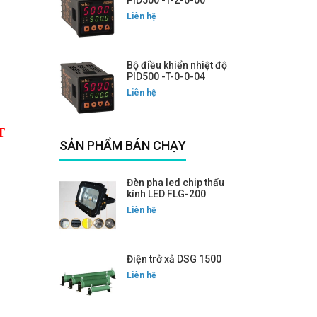
PID500 -T-2-0-00
Liên hệ
Bộ điều khiển nhiệt độ
PID500 -T-0-0-04
Liên hệ
T
SẢN PHẨM BÁN CHẠY
Đèn pha led chip thấu
kính LED FLG-200
Liên hệ
Điện trở xả DSG 1500
Liên hệ