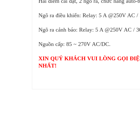
Hai điểm cài đặt, 2 ngõ ra, chức năng auto-t
Ngõ ra điều khiển: Relay: 5 A @250V AC 
Ngõ ra cảnh báo: Relay: 5 A @250V AC / 
Nguồn cấp: 85 ~ 270V AC/DC.
XIN QUÝ KHÁCH VUI LÒNG GỌI ĐIỆ
NHẤT!