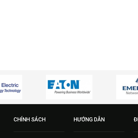
CHÍNH SÁCH
HƯỚNG DẪN
Đ