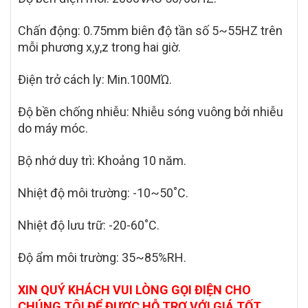
Chấn động: 0.75mm biên độ tần số 5~55HZ trên
mỗi phương x,y,z trong hai giờ.
Điện trở cách ly: Min.100MΏ.
Độ bền chống nhiễu: Nhiễu sóng vuông bởi nhiễu
do máy móc.
Bộ nhớ duy trì: Khoảng 10 năm.
Nhiệt độ môi trường: -10~50˚C.
Nhiệt độ lưu trữ: -20-60˚C.
Độ ẩm môi trường: 35~85%RH.
XIN QUÝ KHÁCH VUI LÒNG GỌI ĐIỆN CHO
CHÚNG TÔI ĐỂ ĐƯỢC HỖ TRỢ VỚI GIÁ TỐT