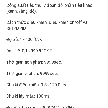
Công suất tiêu thụ: 7 đoạn đỏ, phần tiêu khác
(xanh, vàng, đỏ).
Cách thức điều khiển: Điều khiển on/off và
P,PI,PD,PID.
Độ trễ: 1~100 ˚C/F.
Dải tỉ lệ: 0,1~999.9 ˚C/˚F.
Thời gian tích phân: 9999sec.
Thời gian vi phân: 9999sec.
Chu kì điều khiển: 0.5~120.0sec.
Chu kì lấy mẫu: 100ms.
Độ bền điện môi: 2000VAC 50/60HZ.