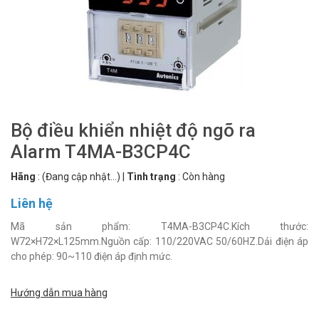
Bộ điều khiển nhiệt độ ngõ ra
Alarm T4MA-B3CP4C
Hãng
:
(Đang cập nhật...)
|
Tình trạng
:
Còn hàng
Liên hệ
Mã sản phẩm: T4MA-B3CP4C.Kích thước:
W72×H72×L125mm.Nguồn cấp: 110/220VAC 50/60HZ.Dải điện áp
cho phép: 90~110 điện áp định mức.
Hướng dẫn mua hàng