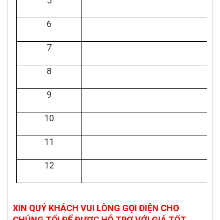
5
6
7
8
9
10
11
12
XIN QUÝ KHÁCH VUI LÒNG GỌI ĐIỆN CHO
CHÚNG TỐI ĐỂ ĐƯỢC HỖ TRỢ VỚI GIÁ TỐT