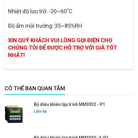
Nhiệt độ lưu trữ: -20~60˚C
Độ ẩm môi trường: 35~85%RH
XIN QUÝ KHÁCH VUI LÒNG GỌI ĐIỆN CHO
CHÚNG TÔI ĐỂ ĐƯỢC HỖ TRỢ VỚI GIÁ TỐT
NHẤT!
CÓ THỂ BẠN QUAN TÂM
Bộ điều khiển lập trình MM3032 - P1
Liên hệ
Bộ điều khiển lập trình MM3030 -3-P1