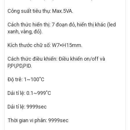
Công suất tiêu thụ: Max.5VA.
Cách thức hiển thị: 7 đoạn đỏ, hiển thị khác (led
xanh, vàng, đỏ).
Kích thước chữ số: W7×H15mm.
Cách thức điều khiển: Điều khiển on/off và
P,PI,PD,PID.
Độ trễ: 1~100˚C
Dải tỉ lệ: 0.1~999˚C
Dải tỉ lệ: 9999sec
Thời gian vi phân: 9999sec