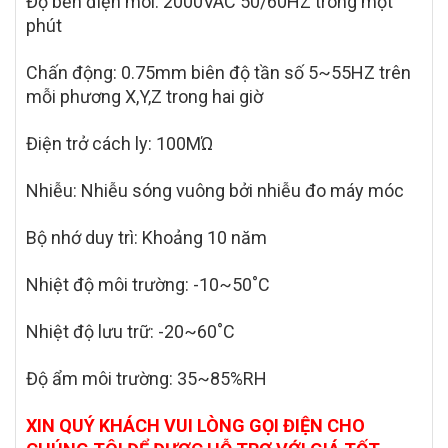
Độ bền điện môi: 2000VAC 50/60HZ trong một
phút
Chấn động: 0.75mm biên độ tần số 5~55HZ trên
mỗi phương X,Y,Z trong hai giờ
Điện trở cách ly: 100MΏ
Nhiễu: Nhiễu sóng vuông bởi nhiễu đo máy móc
Bộ nhớ duy trì: Khoảng 10 năm
Nhiệt độ môi trường: -10~50˚C
Nhiệt độ lưu trữ: -20~60˚C
Độ ẩm môi trường: 35~85%RH
XIN QUÝ KHÁCH VUI LÒNG GỌI ĐIỆN CHO