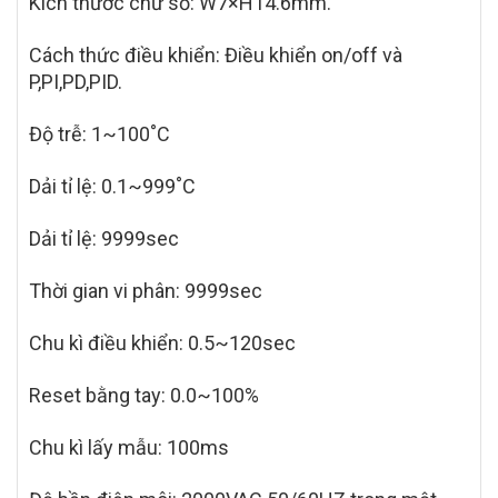
Kích thước chữ số: W7×H14.6mm.
Cách thức điều khiển: Điều khiển on/off và
P,PI,PD,PID.
Độ trễ: 1~100˚C
Dải tỉ lệ: 0.1~999˚C
Dải tỉ lệ: 9999sec
Thời gian vi phân: 9999sec
Chu kì điều khiển: 0.5~120sec
Reset bằng tay: 0.0~100%
Chu kì lấy mẫu: 100ms