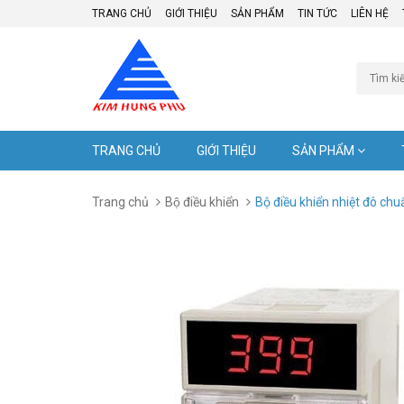
TRANG CHỦ
GIỚI THIỆU
SẢN PHẨM
TIN TỨC
LIÊN HỆ
TRANG CHỦ
GIỚI THIỆU
SẢN PHẨM
Trang chủ
Bộ điều khiển
Bộ điều khiển nhiệt đô c