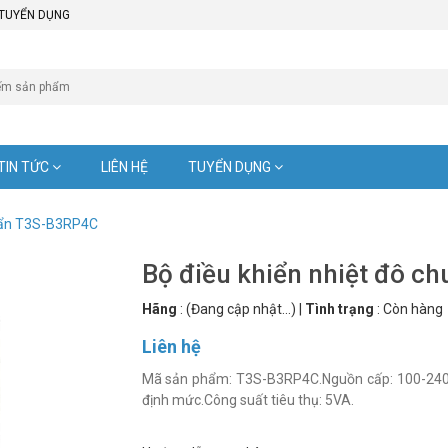
TUYỂN DỤNG
TIN TỨC
LIÊN HỆ
TUYỂN DỤNG
huẩn T3S-B3RP4C
Bộ điều khiển nhiệt đô 
Hãng
:
(Đang cập nhật...)
|
Tình trạng
:
Còn hàng
Liên hệ
Mã sản phẩm: T3S-B3RP4C.Nguồn cấp: 100-240V
định mức.Công suất tiêu thụ: 5VA.