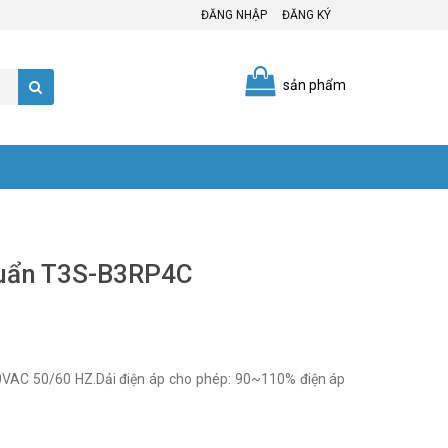
ĐĂNG NHẬP
ĐĂNG KÝ
sản phẩm
chuẩn T3S-B3RP4C
AC 50/60 HZ.Dải điện áp cho phép: 90~110% điện áp