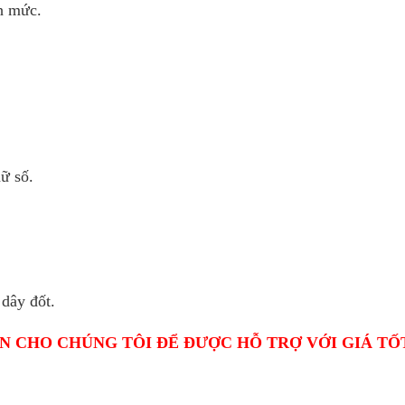
h mức.
ữ số.
dây đốt.
N CHO CHÚNG TÔI ĐỂ ĐƯỢC HỖ TRỢ VỚI GIÁ TỐ