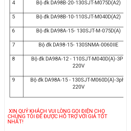
4
Bộ đk DA98B-20-130SJT-M075D(A2)
5
Bộ đk DA98B-10-110SJT-M040D(A2)
6
Bộ đk DA98A-15- 130SJT-M-075D(A)
7
Bộ đk DA98-15- 130SNMA-0060IIE
8
Bộ đk DA98A-12 - 110SJT-M040D(A)-3Ph
220V
9
Bộ đk DA98A-15 - 130SJT-M060D(A)-3ph-
220V
XIN QUÝ KHÁCH VUI LÒNG GỌI ĐIỆN CHO
CHÚNG TÔI ĐỂ ĐƯỢC HỖ TRỢ VỚI GIÁ TỐT
NHẤT!