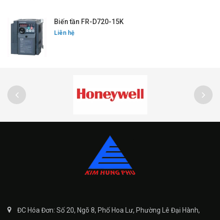
Biến tần FR-D720-15K
Liên hệ
ĐC Hóa Đơn: Số 20, Ngõ 8, Phố Hoa Lư, Phường Lê Đại Hành,