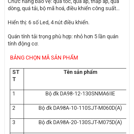
Chức năng bảo vệ: quá tốc, quá áp, thấp áp, quá
dòng, quá tải, bộ mã hoá, điều khiển công suất…
Hiển thị: 6 số Led, 4 nút điều khiển.
Quán tính tải trọng phù hợp: nhỏ hơn 5 lần quán
tính động cơ.
BẢNG CHỌN MÃ SẢN PHẨM
ST
Tên sản phẩm
T
1
Bộ đk DA98-12-130SNMA6IIE
2
Bộ đk DA98A-10-110SJT-M060D(A)
3
Bộ đk DA98A-20-130SJT-M075D(A)