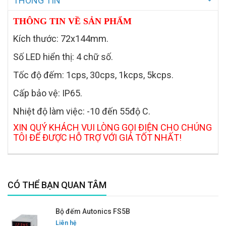
THÔNG TIN
THÔNG TIN VỀ SẢN PHẨM
Kích thước: 72x144mm.
Số LED hiển thị: 4 chữ số.
Tốc độ đếm: 1cps, 30cps, 1kcps, 5kcps.
Cấp bảo vệ: IP65.
Nhiệt độ làm việc: -10 đến 55độ C.
XIN QUÝ KHÁCH VUI LÒNG GỌI ĐIỆN CHO CHÚNG
TÔI ĐỂ ĐƯỢC HỖ TRỢ VỚI GIÁ TỐT NHẤT!
CÓ THỂ BẠN QUAN TÂM
Bộ đếm Autonics FS5B
Liên hệ