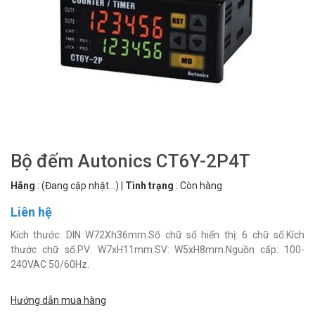
Bộ đếm Autonics CT6Y-2P4T
Hãng
:
(Đang cập nhật...)
|
Tình trạng
:
Còn hàng
Liên hệ
Kích thước: DIN W72Xh36mm.Số chữ số hiển thị: 6 chữ số.Kích
thước chữ số.PV: W7xH11mm.SV: W5xH8mm.Nguồn cấp: 100-
240VAC 50/60Hz.
Hướng dẫn mua hàng