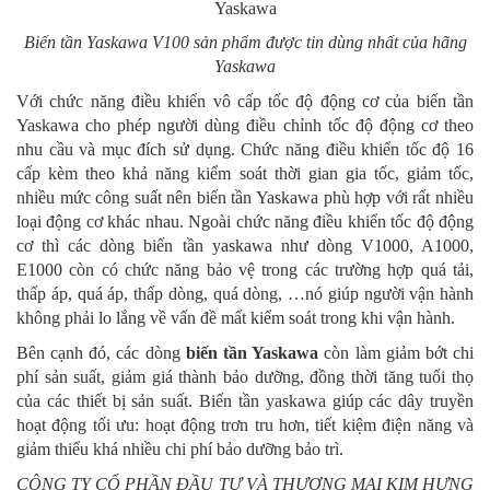
Biến tần Yaskawa V100 sản phẩm được tin dùng nhất của hãng
Yaskawa
Với chức năng điều khiển vô cấp tốc độ động cơ của biến tần
Yaskawa cho phép người dùng điều chỉnh tốc độ động cơ theo
nhu cầu và mục đích sử dụng. Chức năng điều khiển tốc độ 16
cấp kèm theo khả năng kiểm soát thời gian gia tốc, giảm tốc,
nhiều mức công suất nên biến tần Yaskawa phù hợp với rất nhiều
loại động cơ khác nhau. Ngoài chức năng điều khiển tốc độ động
cơ thì các dòng biến tần yaskawa như dòng V1000, A1000,
E1000 còn có chức năng bảo vệ trong các trường hợp quá tải,
thấp áp, quá áp, thấp dòng, quá dòng, …nó giúp người vận hành
không phải lo lắng về vấn đề mất kiểm soát trong khi vận hành.
Bên cạnh đó, các dòng
biến tần Yaskawa
còn làm giảm bớt chi
phí sản suất, giảm giá thành bảo dưỡng, đồng thời tăng tuổi thọ
của các thiết bị sản suất. Biến tần yaskawa giúp các dây truyền
hoạt động tối ưu: hoạt động trơn tru hơn, tiết kiệm điện năng và
giảm thiểu khá nhiều chi phí bảo dưỡng bảo trì.
CÔNG TY CỔ PHẦN ĐẦU TƯ VÀ THƯƠNG MẠI KIM HƯNG