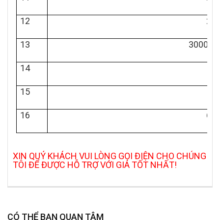
12
250
13
3000/5A
14
40
15
50
16
600
XIN QUÝ KHÁCH VUI LÒNG GỌI ĐIỆN CHO CHÚNG
TÔI ĐỂ ĐƯỢC HỖ TRỢ VỚI GIÁ TỐT NHẤT!
CÓ THỂ BẠN QUAN TÂM