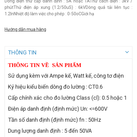
Dòng điện thứ cấp danh định : 5A hoặc 1AThử cách điện : 3kV /
phútThử điện áp xung (1.2/50uS) : 6kVDòng quá tải liên tục :
1.2InNhiệt độ làm việc cho phép : 0-50oCGiới hạ
Hướng dẫn mua hàng
THÔNG TIN
THÔNG TIN VỀ SẢN PHẨM
Sử dụng kèm với Ampe kế, Watt kế, công tơ điện
Ký hiệu kiểu biến dòng đo lường : CT0.6
Cấp chính xác cho đo lường Class (cl): 0.5 hoặc 1
Điện áp danh định (định mức) Un: <=600V
Tần số danh định (định mức) fn : 50Hz
Dung lượng danh định : 5 đến 50VA