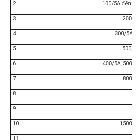
2
100/5A đến 125
3
200/5A
4
300/5A, 1
5
500/5A
6
400/5A, 500/5A
7
800/5A
8
100
9
120
10
1500/5A
11
200