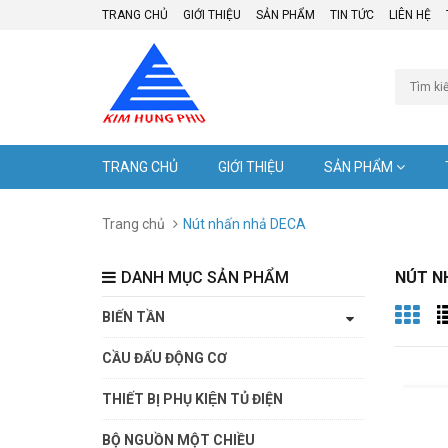
TRANG CHỦ
GIỚI THIỆU
SẢN PHẨM
TIN TỨC
LIÊN HỆ
TRANG CHỦ
GIỚI THIỆU
SẢN PHẨM
Trang chủ
Nút nhấn nhả DECA
DANH MỤC SẢN PHẨM
NÚT N
BIẾN TẦN
CẦU ĐẤU ĐỘNG CƠ
THIẾT BỊ PHỤ KIỆN TỦ ĐIỆN
BỘ NGUỒN MỘT CHIỀU