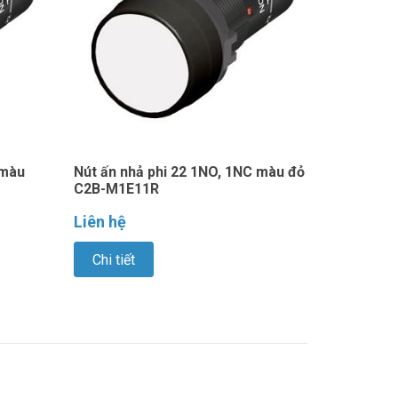
 màu
Nút ấn nhả phi 22 1NO, 1NC màu đỏ
C2B-M1E11R
Liên hệ
Chi tiết