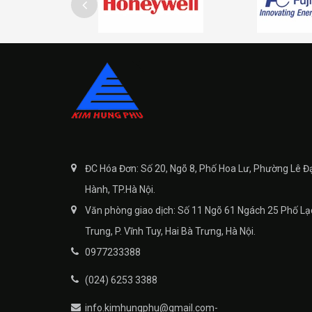
ĐC Hóa Đơn: Số 20, Ngõ 8, Phố Hoa Lư, Phường Lê Đ
Hành, TP.Hà Nội.
Văn phòng giao dịch: Số 11 Ngõ 61 Ngách 25 Phố Lạ
Trung, P. Vĩnh Tuy, Hai Bà Trưng, Hà Nội.
0977233388
(024) 6253 3388
info.kimhungphu@gmail.com-