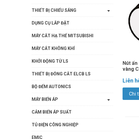
THIẾT BỊ CHIẾU SÁNG
DỤNG CỤ LẮP ĐẶT
MÁY CẮT HẠ THẾ MITSUBISHI
MÁY CẮT KHÔNG KHÍ
KHỞI ĐỘNG TỪ LS
Nút ấn
vàng 
THIẾT BỊ ĐÓNG CẮT ELCB LS
Liên h
BỘ ĐẾM AUTONICS
Chi t
MÁY BIẾN ÁP
CẢM BIẾN ÁP SUẤT
TỦ ĐIỆN CÔNG NGHIỆP
EMIC