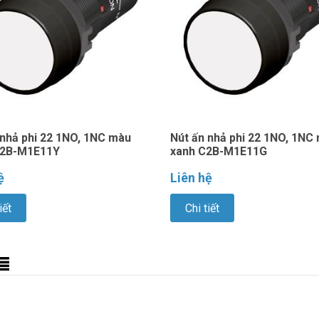
 nhả phi 22 1NO, 1NC màu
Nút ấn nhả phi 22 1NO, 1NC
C2B-M1E11Y
xanh C2B-M1E11G
ệ
Liên hệ
iết
Chi tiết