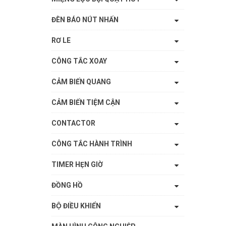
ĐÈN BÁO NÚT NHẤN
RƠ LE
CÔNG TẮC XOAY
CẢM BIẾN QUANG
CẢM BIẾN TIỆM CẬN
CONTACTOR
CÔNG TẮC HÀNH TRÌNH
TIMER HẸN GIỜ
ĐỒNG HỒ
BỘ ĐIỀU KHIỂN