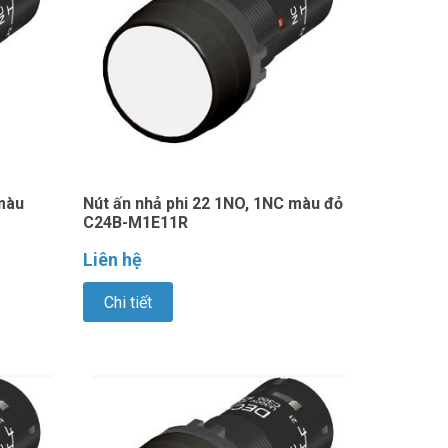
màu
Nút ấn nhả phi 22 1NO, 1NC màu đỏ
C24B-M1E11R
Liên hệ
Chi tiết