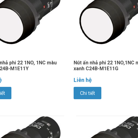
 nhả phi 22 1NO, 1NC màu
Nút ấn nhả phi 22 1NO,1NC 
C24B-M1E11Y
xanh C24B-M1E11G
ệ
Liên hệ
iết
Chi tiết