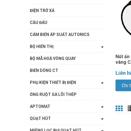
ĐIỆN TRỞ XẢ
CẦU ĐẤU
CẢM BIẾN ÁP SUẤT AUTONICS
BỘ HIỂN THỊ
Nút ấn
BỘ MÃ HOÁ VÒNG QUAY
vàng 
BIẾN DÒNG CT
Liên h
PHỤ KIỆN THIẾT BỊ ĐIỆN
Chi t
ỐNG RUỘT GÀ LÕI THÉP
APTOMAT
QUẠT HÚT
MIỆNG LỌC BỤI QUẠT HÚT