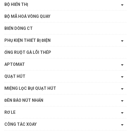
BỘ HIỂN THỊ
BỘ MÃ HOÁ VÒNG QUAY
BIẾN DÒNG CT
PHỤ KIỆN THIẾT BỊ ĐIỆN
ỐNG RUỘT GÀ LÕI THÉP
APTOMAT
QUẠT HÚT
MIỆNG LỌC BỤI QUẠT HÚT
ĐÈN BÁO NÚT NHẤN
RƠ LE
CÔNG TẮC XOAY