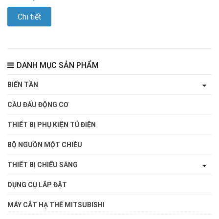
Chi tiết
DANH MỤC SẢN PHẨM
BIẾN TẦN
CẦU ĐẤU ĐỘNG CƠ
THIẾT BỊ PHỤ KIỆN TỦ ĐIỆN
BỘ NGUỒN MỘT CHIỀU
THIẾT BỊ CHIẾU SÁNG
DỤNG CỤ LẮP ĐẶT
MÁY CẮT HẠ THẾ MITSUBISHI