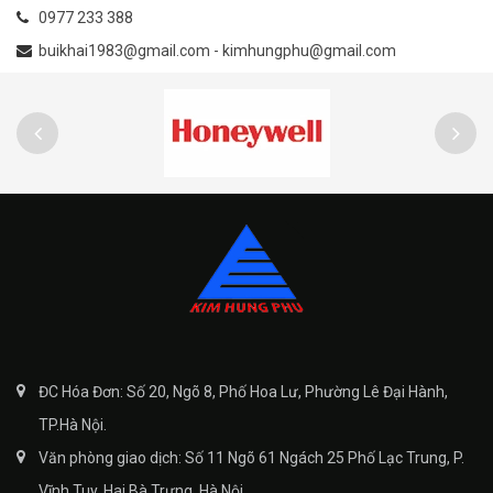
0977 233 388
buikhai1983@gmail.com - kimhungphu@gmail.com
ĐC Hóa Đơn: Số 20, Ngõ 8, Phố Hoa Lư, Phường Lê Đại Hành,
TP.Hà Nội.
Văn phòng giao dịch: Số 11 Ngõ 61 Ngách 25 Phố Lạc Trung, P.
Vĩnh Tuy, Hai Bà Trưng, Hà Nội.